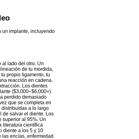
deo
n un implante, incluyendo
al lado del otro. Un
alineación de tu mordida,
 tu propio ligamento, tu
 una reacción en cadena.
xtracción. Los dientes
lante ($3,000–$6,000+)
 ha perdido demasiado
 vez que se completa en
distribuidas a lo largo
 de salvar el diente. Los
o superior al 95%. Un
iteratura científica
 diente a los 5 y 10
de las encías, enfermedad