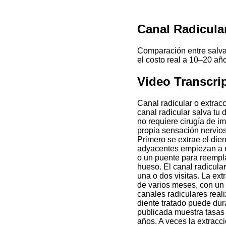
Canal Radicula
Comparación entre salvar
el costo real a 10–20 añ
Video Transcri
Canal radicular o extrac
canal radicular salva tu 
no requiere cirugía de im
propia sensación nervio
Primero se extrae el die
adyacentes empiezan a m
o un puente para reempla
hueso. El canal radicul
una o dos visitas. La ext
de varios meses, con un 
canales radiculares real
diente tratado puede dura
publicada muestra tasas 
años. A veces la extracc