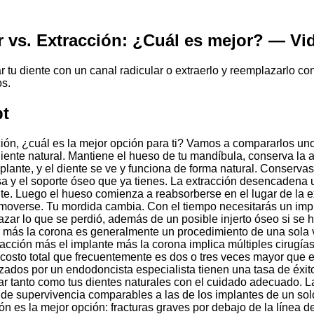
r vs. Extracción: ¿Cuál es mejor? — Vi
 tu diente con un canal radicular o extraerlo y reemplazarlo co
os.
pt
ción, ¿cuál es la mejor opción para ti? Vamos a compararlos uno 
diente natural. Mantiene el hueso de tu mandíbula, conserva la 
plante, y el diente se ve y funciona de forma natural. Conservas
sa y el soporte óseo que ya tienes. La extracción desencadena
nte. Luego el hueso comienza a reabsorberse en el lugar de la e
overse. Tu mordida cambia. Con el tiempo necesitarás un imp
zar lo que se perdió, además de un posible injerto óseo si se
ar más la corona es generalmente un procedimiento de una sola
racción más el implante más la corona implica múltiples cirugías 
costo total que frecuentemente es dos o tres veces mayor que el
izados por un endodoncista especialista tienen una tasa de éxit
r tanto como tus dientes naturales con el cuidado adecuado. La l
de supervivencia comparables a las de los implantes de un solo
ión es la mejor opción: fracturas graves por debajo de la línea 