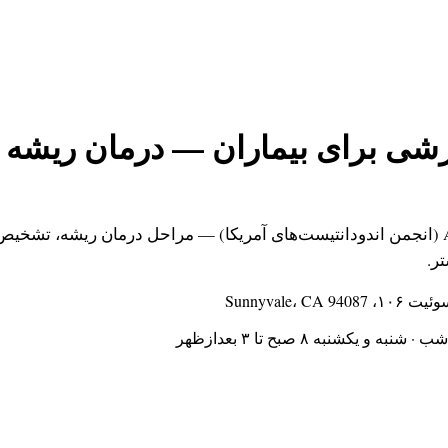
زشی برای بیماران — درمان ریشه 
ویدیوهای آموزشی از AAE (انجمن اندودانتیست‌های آمریکا) — مراحل درمان ریشه، 