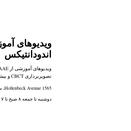
ویدیوهای آمو
اندودانتیکس
تصویربرداری CBCT و بیشتر.
1565 Hollenbeck Avenue، سوئیت ۱۰۶، Sunnyvale، CA 94087
دوشنبه تا جمعه ۸ صبح تا ۷ شب · شنبه و یکشنبه ۸ صبح تا ۳ بعدازظهر