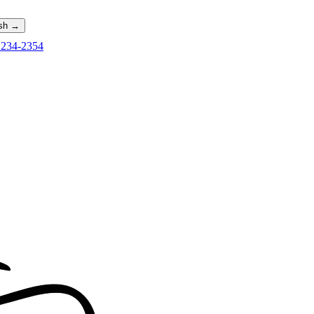
ish →
 234-2354